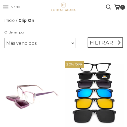
MENÚ
0
Inicio
/
Clip On
Ordenar por
FILTRAR
20
%
OFF