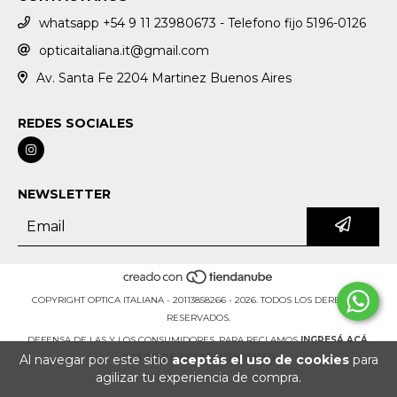
whatsapp +54 9 11 23980673 - Telefono fijo 5196-0126
opticaitaliana.it@gmail.com
Av. Santa Fe 2204 Martinez Buenos Aires
REDES SOCIALES
NEWSLETTER
COPYRIGHT OPTICA ITALIANA - 20113858266 - 2026. TODOS LOS DERECHOS
RESERVADOS.
DEFENSA DE LAS Y LOS CONSUMIDORES. PARA RECLAMOS
INGRESÁ ACÁ.
Al navegar por este sitio
aceptás el uso de cookies
para
BOTÓN DE ARREPENTIMIENTO
agilizar tu experiencia de compra.