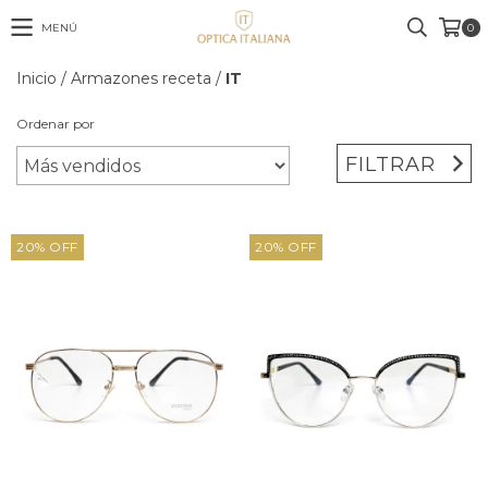
MENÚ
0
Inicio
/
Armazones receta
/
IT
Ordenar por
FILTRAR
20
%
OFF
20
%
OFF